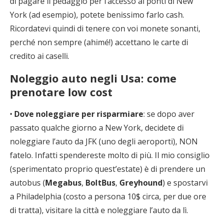
di pagare il pedaggio per l’accesso ai ponti di New
York (ad esempio), potete benissimo farlo cash.
Ricordatevi quindi di tenere con voi monete sonanti,
perché non sempre (ahimé!) accettano le carte di
credito ai caselli.
Noleggio auto negli Usa: come
prenotare low cost
•
Dove noleggiare per risparmiare
: se dopo aver
passato qualche giorno a New York, decidete di
noleggiare l’auto da JFK (uno degli aeroporti), NON
fatelo. Infatti spendereste molto di più. Il mio consiglio
(sperimentato proprio quest’estate) è di prendere un
autobus (
Megabus
,
BoltBus
,
Greyhound
) e spostarvi
a Philadelphia (costo a persona 10$ circa, per due ore
di tratta), visitare la città e noleggiare l’auto da lì.