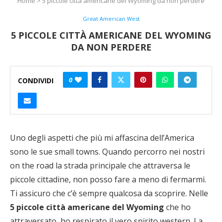
Home
>
5 piccole città americane del Wyoming da non perdere
Great American West
5 PICCOLE CITTÀ AMERICANE DEL WYOMING
DA NON PERDERE
0
CONDIVIDI
Uno degli aspetti che più mi affascina dell’America
sono le sue small towns. Quando percorro nei nostri
on the road la strada principale che attraversa le
piccole cittadine, non posso fare a meno di fermarmi.
Ti assicuro che c’è sempre qualcosa da scoprire. Nelle
5 piccole città americane del Wyoming
che ho
attraversato, ho respirato il vero spirito western. La