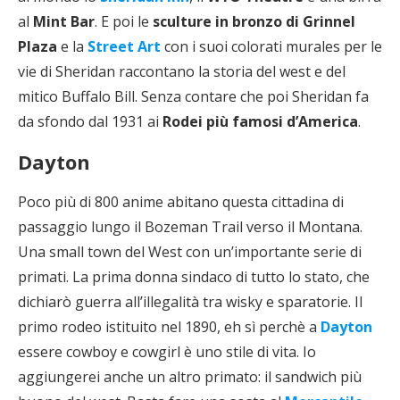
al
Mint Bar
. E poi le
sculture in bronzo di Grinnel
Plaza
e la
Street Art
con i suoi colorati murales per le
vie di Sheridan raccontano la storia del west e del
mitico Buffalo Bill. Senza contare che poi Sheridan fa
da sfondo dal 1931 ai
Rodei più famosi d’America
.
Dayton
Poco più di 800 anime abitano questa cittadina di
passaggio lungo il Bozeman Trail verso il Montana.
Una small town del West con un’importante serie di
primati. La prima donna sindaco di tutto lo stato, che
dichiarò guerra all’illegalità tra wisky e sparatorie. Il
primo rodeo istituito nel 1890, eh sì perchè a
Dayton
essere cowboy e cowgirl è uno stile di vita. Io
aggiungerei anche un altro primato: il sandwich più