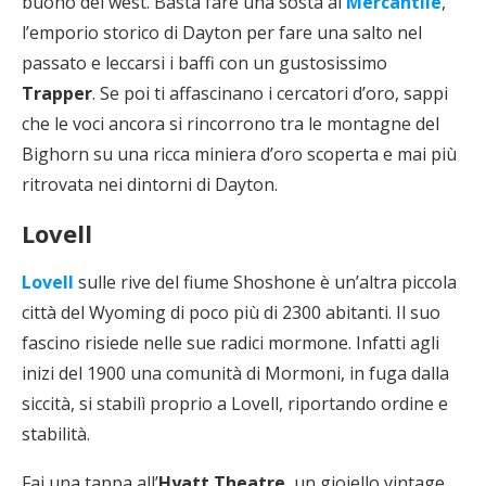
buono del west. Basta fare una sosta al
Mercantile
,
l’emporio storico di Dayton per fare una salto nel
passato e leccarsi i baffi con un gustosissimo
Trapper
. Se poi ti affascinano i cercatori d’oro, sappi
che le voci ancora si rincorrono tra le montagne del
Bighorn su una ricca miniera d’oro scoperta e mai più
ritrovata nei dintorni di Dayton.
Lovell
Lovell
sulle rive del fiume Shoshone è un’altra piccola
città del Wyoming di poco più di 2300 abitanti. Il suo
fascino risiede nelle sue radici mormone. Infatti agli
inizi del 1900 una comunità di Mormoni, in fuga dalla
siccità, si stabilì proprio a Lovell, riportando ordine e
stabilità.
Fai una tappa all’
Hyatt Theatre
, un gioiello vintage